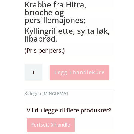
Krabbe fra Hitra,
brioche og
persillemajones;
Kyllingrillette, sylta løk,
libabrød.
(Pris per pers.)
Mingleretter
Legg i handlekurv
(Minimum
30
personer)
Kategori:
MINGLEMAT
antall
Vil du legge til flere produkter?
Fortsett å handle