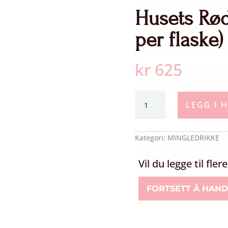
Husets Rød
per flaske)
kr
625
Husets
LEGG I 
Rødvin
(5
Glass
Kategori:
MINGLEDRIKKE
per
flaske)
Vil du legge til fle
antall
FORTSETT Å HAND