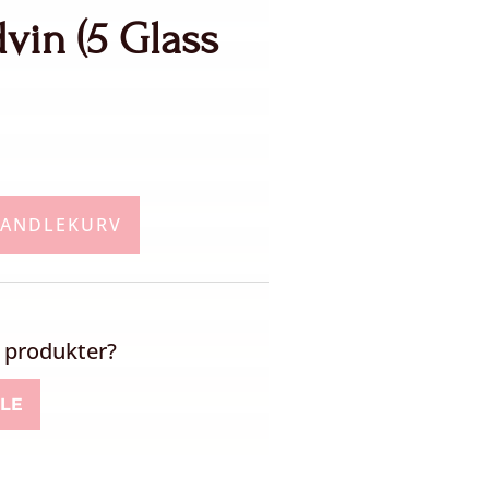
vin (5 Glass
HANDLEKURV
re produkter?
LE