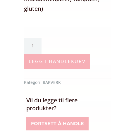
gluten)
Franske
makroner
(6stk)
LEGG I HANDLEKURV
antall
Kategori:
BAKVERK
Vil du legge til flere
produkter?
FORTSETT Å HANDLE