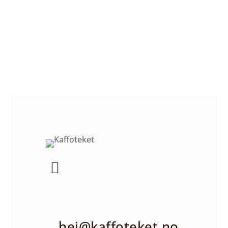
hei@kaffoteket.no