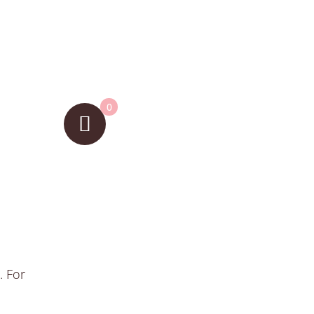
0
. For