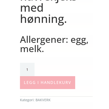
med
hønning.
Allergener: egg,
melk.
Havrekjeks
-
glutenfri
LEGG I HANDLEKURV
antall
Kategori:
BAKVERK