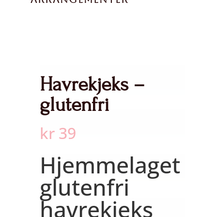
Havrekjeks –
glutenfri
kr
39
Hjemmelaget
glutenfri
havrekjeks