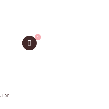
1
. For