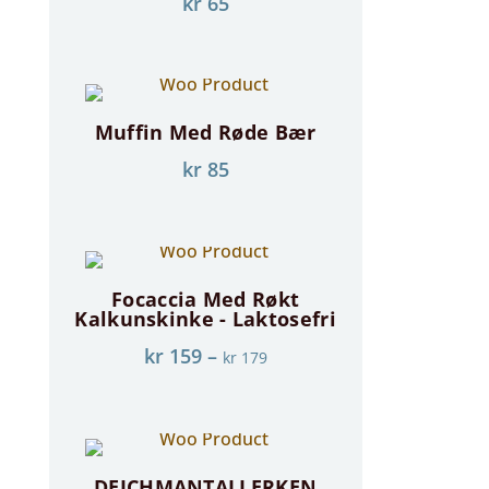
kr
65
Muffin Med Røde Bær
kr
85
Focaccia Med Røkt
Kalkunskinke - Laktosefri
kr
159
–
kr
179
DEICHMANTALLERKEN